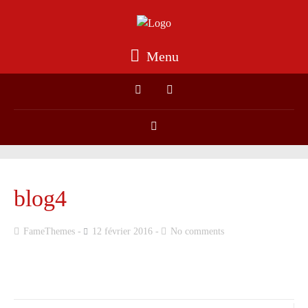
Menu
blog4
FameThemes
12 février 2016
No comments