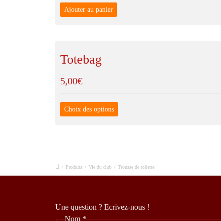
Ajouter au panier
Totebag
5,00
€
Choix des options
/
Produits
/
Vie du club
/
Trousse de toilette
Une question ? Ecrivez-nous !
Nom
*