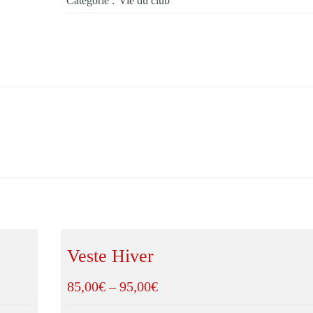
Catégorie :
Vie du club
Veste Hiver
85,00
€
–
95,00
€