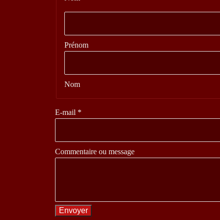
Prénom
Nom
E-mail
*
ou Nom
Commentaire ou message
message
Envoyer