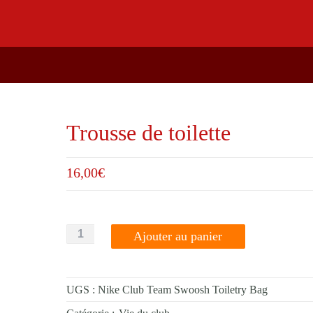
Trousse de toilette
16,00
€
quantité
Ajouter au panier
de
Trousse
de
UGS :
Nike Club Team Swoosh Toiletry Bag
toilette