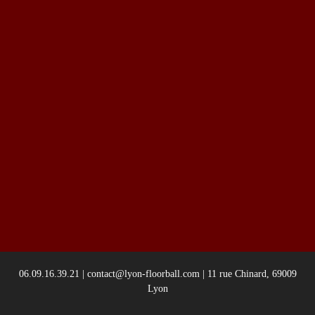
06.09.16.39.21 | contact@lyon-floorball.com | 11 rue Chinard, 69009
Lyon