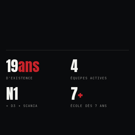
19
ans
4
D'EXISTENCE
ÉQUIPES ACTIVES
N1
7
+
+ D3 + SCANIA
ÉCOLE DÈS 7 ANS
ATES DU RHÔNE
●
FLOORBALL LYON
●
REJ