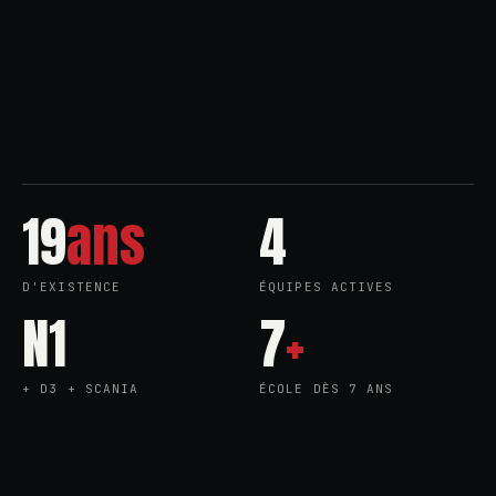
19
ans
4
D'EXISTENCE
ÉQUIPES ACTIVES
N1
7
+
+ D3 + SCANIA
ÉCOLE DÈS 7 ANS
ATES DU RHÔNE
●
FLOORBALL LYON
●
REJ