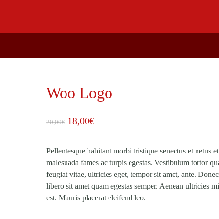
Woo Logo
18,00
€
20,00
€
Pellentesque habitant morbi tristique senectus et netus et
malesuada fames ac turpis egestas. Vestibulum tortor q
feugiat vitae, ultricies eget, tempor sit amet, ante. Done
libero sit amet quam egestas semper. Aenean ultricies mi
est. Mauris placerat eleifend leo.