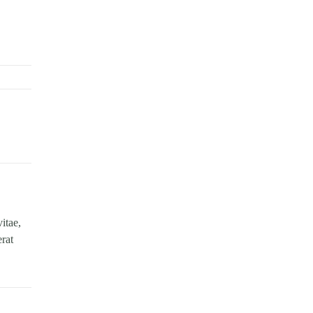
itae,
erat