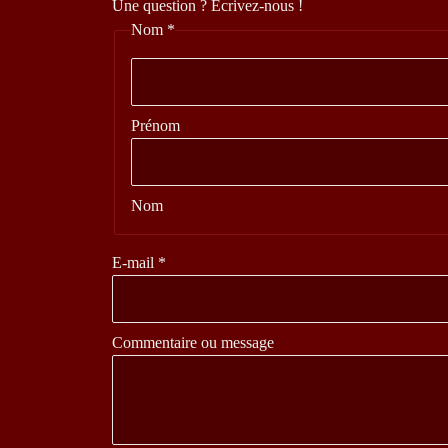
Une question ? Ecrivez-nous !
Nom
*
Prénom
Nom
E-mail
*
message
Commentaire ou message
Nom E-
mail