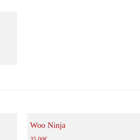
Woo Ninja
35,00
€